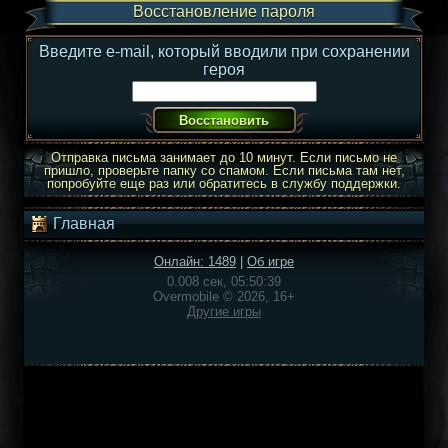
Восстановление пароля
Введите e-mail, который вводили при сохранении
героя
Отправка письма занимает до 10 минут. Если письмо не
пришло, проверьте папку со спамом. Если письма там нет,
попробуйте еще раз или обратитесь в службу поддержки.
Главная
Онлайн: 1489
|
Об игре
0.008 сек, 05:50:39
Overmobile © 2026, 16+
Другие игры